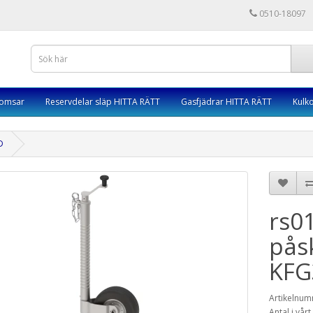
0510-18097
romsar
Reservdelar släp HITTA RÄTT
Gasfjädrar HITTA RÄTT
Kulk
D
rs01
pås
KFG
Artikelnum
Antal i vårt