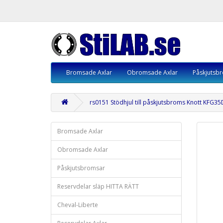
Bromsade Axlar
Obromsade Axlar
Påskjutsb
rs0151 Stödhjul till påskjutsbroms Knott KFG35
Bromsade Axlar
Obromsade Axlar
Påskjutsbromsar
Reservdelar släp HITTA RÄTT
Cheval-Liberte