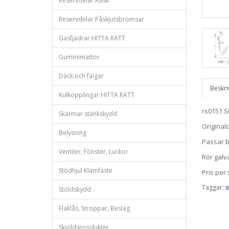
Reservdelar Axlar
Reservdelar Påskjutsbromsar
Gasfjädrar HITTA RÄTT
Gummimattor
Däck och fälgar
Beskri
Kulkopplingar HITTA RÄTT
rs0151 S
Skärmar stänkskydd
Original
Belysning
Passar b
Ventiler, Fönster, Luckor
Rör galv
Stödhjul Klämfäste
Pris per 
Taggar:
s
Stöldskydd
Flaklås, Stroppar, Beslag
Skyddsprodukter