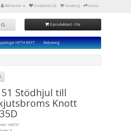
Mitt konto
Önskelista (0)
Varukorg
Kassa
0 produkt(er) - 0 kr
opplingar HITTA RÄTT
Belysning
51 Stödhjul till
kjutsbroms Knott
35D
mer: rs0151
 lager: 5