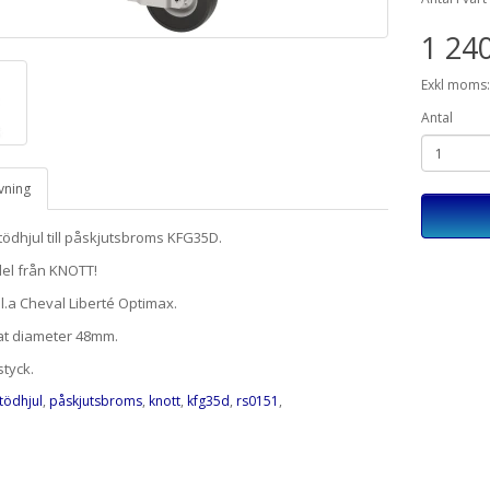
1 240
Exkl moms:
Antal
vning
tödhjul till påskjutsbroms KFG35D.
del från KNOTT!
l.a Cheval Liberté Optimax.
at diameter 48mm.
styck.
tödhjul
,
påskjutsbroms
,
knott
,
kfg35d
,
rs0151
,