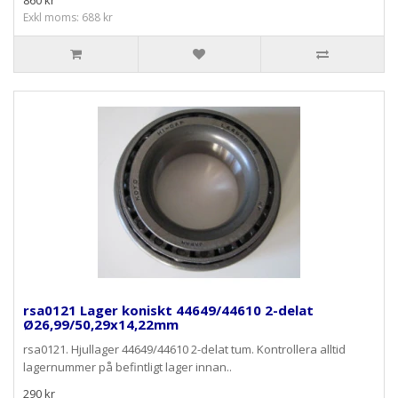
860 kr
Exkl moms: 688 kr
rsa0121 Lager koniskt 44649/44610 2-delat
Ø26,99/50,29x14,22mm
rsa0121. Hjullager 44649/44610 2-delat tum. Kontrollera alltid
lagernummer på befintligt lager innan..
290 kr