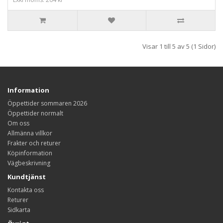
Visar 1 till 5 av 5 (1 Sidor)
Information
Öppettider sommaren 2026
Öppettider normalt
Om oss
Allmänna villkor
Frakter och returer
Köpinformation
Vägbeskrivning
Kundtjänst
Kontakta oss
Returer
Sidkarta