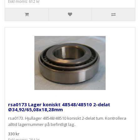
Exkl moms: 612 kr
rsa0173 Lager koniskt 48548/48510 2-delat
Ø34,92/65,08x18,28mm
rsa0173. Hjullager 48548/48510 koniskt 2-delat tum. Kontrollera
alltid lagernummer på befintligt lag..
330 kr
Exkl moms: 264 kr