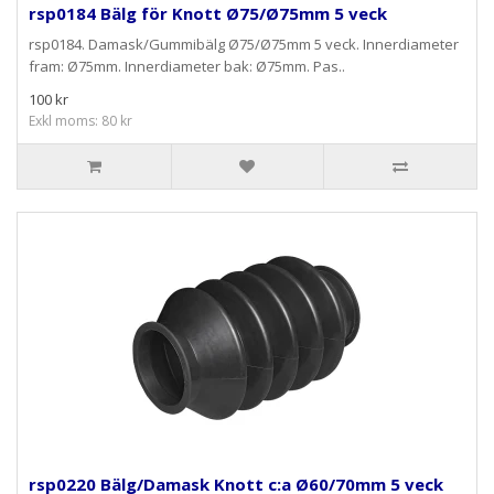
rsp0184 Bälg för Knott Ø75/Ø75mm 5 veck
rsp0184. Damask/Gummibälg Ø75/Ø75mm 5 veck. Innerdiameter
fram: Ø75mm. Innerdiameter bak: Ø75mm. Pas..
100 kr
Exkl moms: 80 kr
rsp0220 Bälg/Damask Knott c:a Ø60/70mm 5 veck