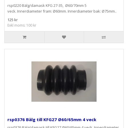
rsp0220 Bälg/damask KFG 27-35, Ø60/70mm 5
veck. Innerdiameter fram: Ø60mm. Innerdiameter bak: Ø75mm..
125 kr
Exkl moms: 100 kr
rsp0376 Bälg till KFG27 Ø60/65mm 4 veck
rsp0376 Bälg/damask till KFG27 Ø60/65mm 4 veck. Innerdiameter