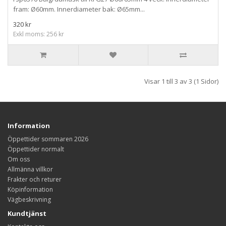
fram: Ø60mm. Innerdiameter bak: Ø65mm...
320 kr
Exkl moms: 256 kr
Visar 1 till 3 av 3 (1 Sidor)
Information
Öppettider sommaren 2026
Öppettider normalt
Om oss
Allmänna villkor
Frakter och returer
Köpinformation
Vägbeskrivning
Kundtjänst